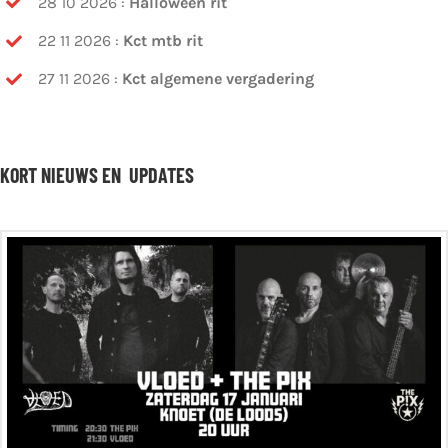
28 10 2026 :
Halloween rit
22 11 2026 :
Kct mtb rit
27 11 2026 :
Kct algemene vergadering
KORT NIEUWS EN UPDATES