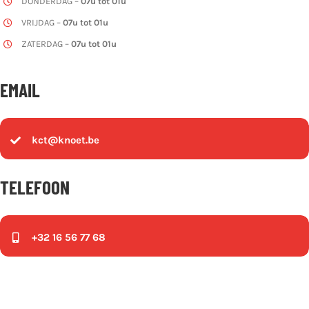
DONDERDAG –
07u tot 01u
VRIJDAG –
07u tot 01u
ZATERDAG –
07u tot 01u
EMAIL
kct@knoet.be
TELEFOON
+32 16 56 77 68