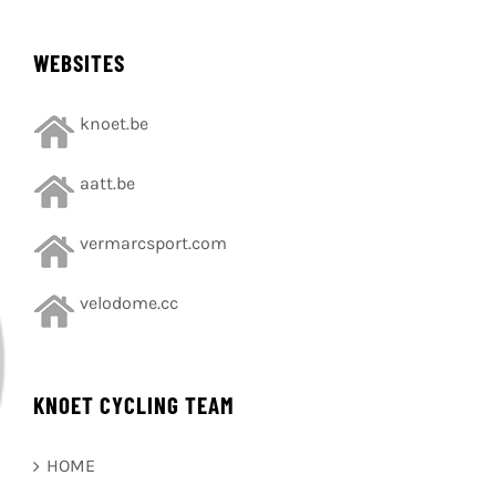
WEBSITES
knoet.be
aatt.be
vermarcsport.com
velodome.cc
KNOET CYCLING TEAM
HOME