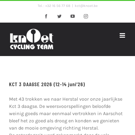
Ga
Tel. : +32 16 56 77 68
|
kct@knoet.be
naar
Facebook
Twitter
YouTube
Instagram
inhoud
KCT 3 DAAGSE 2026 (12-14 juni’26)
Met 43 trokken we naar Herstal voor onze jaarlijkse
Kct 3 daagse. De weersvoorspellingen beloofde
weinig goeds maar eenmaal vertrokken in Aarschot
bleef het zo goed als droog en konden we genieten
van de mooie omgeving richting Herstal.