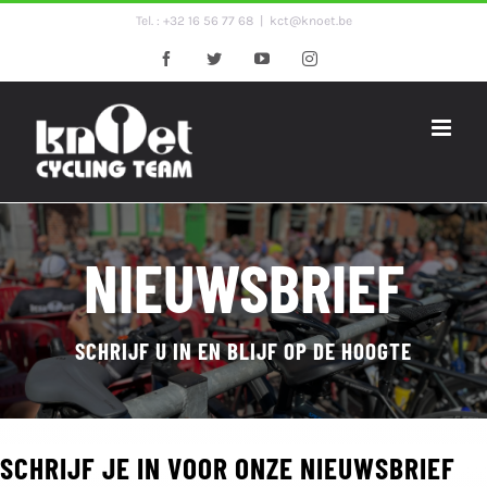
Ga
Tel. : +32 16 56 77 68
|
kct@knoet.be
naar
Facebook
Twitter
YouTube
Instagram
inhoud
NIEUWSBRIEF
SCHRIJF U IN EN BLIJF OP DE HOOGTE
SCHRIJF JE IN VOOR ONZE NIEUWSBRIEF