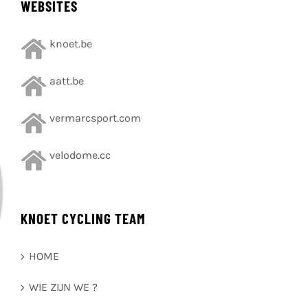
WEBSITES
knoet.be
aatt.be
vermarcsport.com
velodome.cc
KNOET CYCLING TEAM
HOME
WIE ZIJN WE ?