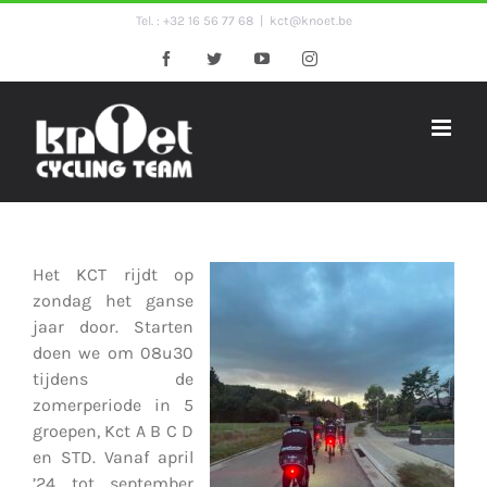
Ga
Tel. : +32 16 56 77 68
|
kct@knoet.be
naar
Facebook
Twitter
YouTube
Instagram
inhoud
Het KCT rijdt op
zondag het ganse
jaar door. Starten
doen we om 08u30
tijdens de
zomerperiode in 5
groepen, Kct A B C D
en STD. Vanaf april
’24 tot september