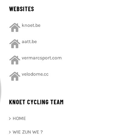
WEBSITES
knoet.be
aatt.be
vermarcsport.com
velodome.cc
KNOET CYCLING TEAM
HOME
WIE ZIJN WE ?