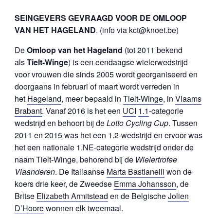
SEINGEVERS GEVRAAGD VOOR DE OMLOOP
VAN HET HAGELAND
. (info via kct@knoet.be)
De
Omloop van het Hageland
(tot 2011 bekend
als
Tielt-Winge
) is een eendaagse wielerwedstrijd
voor vrouwen die sinds 2005 wordt georganiseerd en
doorgaans in februari of maart wordt verreden in
het
Hageland
, meer bepaald in
Tielt-Winge
, in
Vlaams
Brabant
. Vanaf 2016 is het een
UCI
1.1
-categorie
wedstrijd en behoort bij de
Lotto Cycling Cup
. Tussen
2011 en 2015 was het een 1.2-wedstrijd en ervoor was
het een nationale 1.NE-categorie wedstrijd onder de
naam Tielt-Winge, behorend bij de
Wielertrofee
Vlaanderen
. De Italiaanse
Marta Bastianelli
won de
koers drie keer, de Zweedse
Emma Johansson
, de
Britse
Elizabeth Armitstead
en de Belgische
Jolien
D’Hoore
wonnen elk tweemaal.