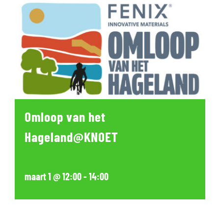
Omloop van het
Hageland@KNOET
maart 1 @ 12:00
-
14:00