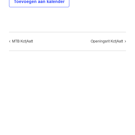
Toevoegen aan kalender
MTB Kct|Aatt
Openingsrit Kct|Aatt